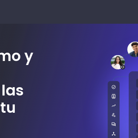
emo y
las
 tu