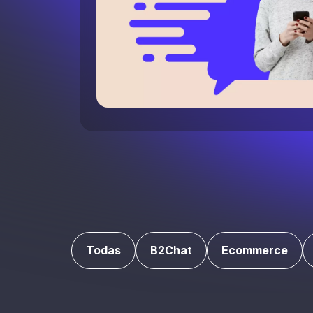
Todas
B2Chat
Ecommerce