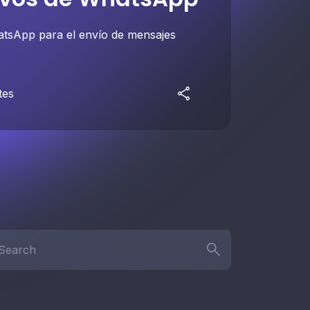
atsApp para el envío de mensajes
tes
arch