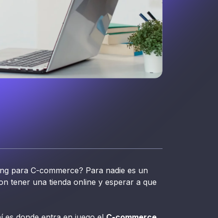
ting para C-commerce? Para nadie es un
n tener una tienda online y esperar a que
í es donde entra en juego el
C-commerce