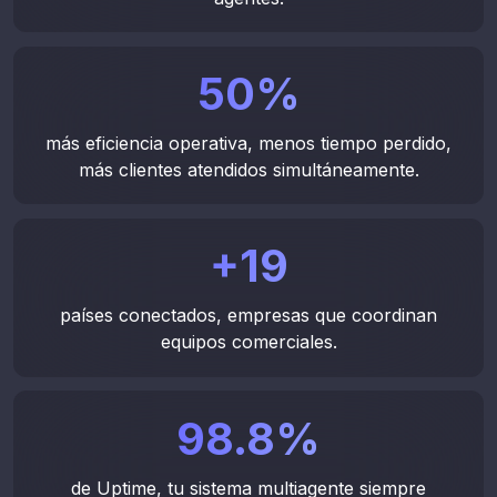
50
%
más eficiencia operativa, menos tiempo perdido,
más clientes atendidos simultáneamente.
+
19
Monitorea el desempeño en
países conectados, empresas que coordinan
tiempo real.
equipos comerciales.
Accede a analítica e informes, auditoría en
tiempo real.
98.8
%
de Uptime, tu sistema multiagente siempre
Agendar demo
Habla con un asesor