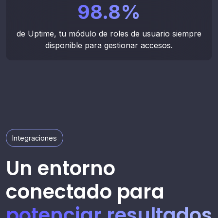
y mantén trazabilidad.
98.8
%
de Uptime, tu módulo de roles de usuario siempre
Agendar demo
Habla con un asesor
disponible para gestionar accesos.
Integraciones
Un entorno
conectado para
potenciar resultados