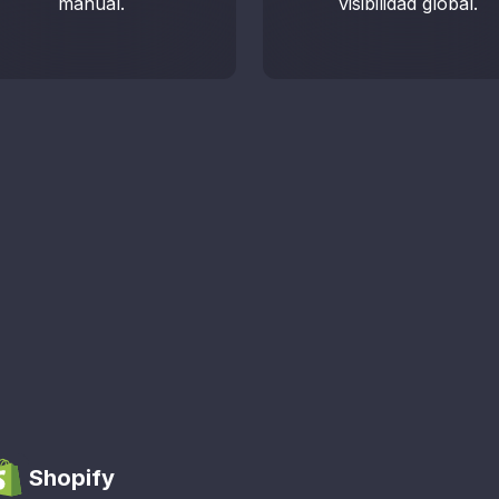
manual.
visibilidad global.
Ag
Hab
Shopify