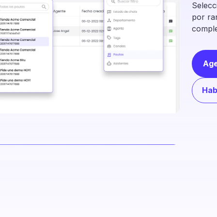
Selecci
por ra
comple
Ag
Hab
Con
con
res
Accede