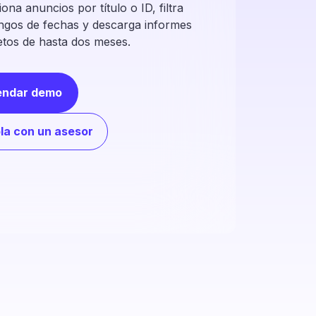
ona anuncios por título o ID, filtra
ngos de fechas y descarga informes
tos de hasta dos meses.
endar demo
la con un asesor
ecta anuncios,
versaciones y
ultados.
 a reportes detallados que