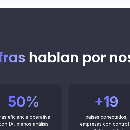
muest
leads 
Ag
Hab
fras
hablan por no
Ana
50
%
+
19
int
Genera
ás eficiencia operativa
países conectados,
de cha
con IA, menos análisis
empresas con control
volume