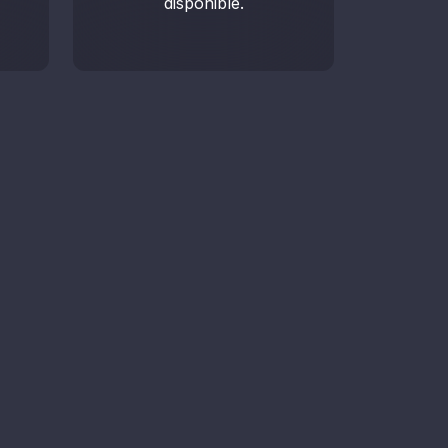
disponible.
endar demo
la con un asesor