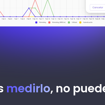
s
medirlo
, no pue