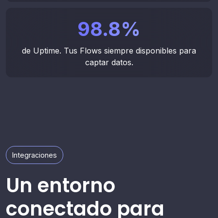
Configura mensajes rápidos para tus agentes o
intégralos dentro de automatizaciones.
98.8
%
Agendar demo
Habla con un asesor
de Uptime. Tus Flows siempre disponibles para
captar datos.
Integraciones
Un entorno
conectado para