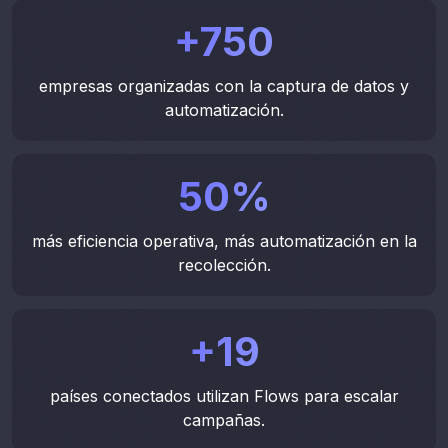
Agendar demo
Habla con un asesor
+
750
empresas organizadas con la captura de datos y
automatización.
50
%
más eficiencia operativa, más automatización en la
recolección.
+
19
países conectados utilizan Flows para escalar
Integra Flows en chatbots.
campañas.