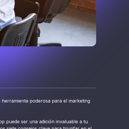
 herramienta poderosa para el marketing
pp puede ser una adición invaluable a tu
os siete consejos clave para triunfar en el