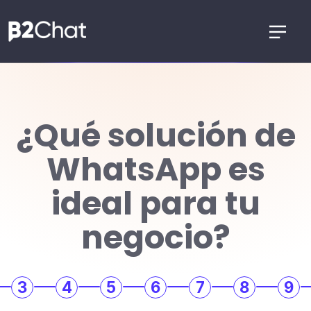
¿Qué solución de
WhatsApp es
ideal para tu
negocio?
3
4
5
6
7
8
9