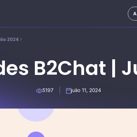
A
lio 2024
es B2Chat | Ju
5197
julio 11, 2024