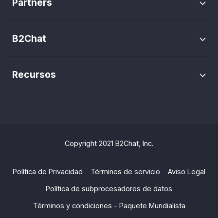
Partners
Cómo se cobra
Ecommerce
Conviértete en Partner
Gestión de chats
Cotizador
Automatizaciones
B2Chat
Auditoría
Sobre nosotros
Analítica e informes
Recursos
Trabaja con nosotros
Blog
Canales
Medios
Tags
Guías
Copyright 2021 B2Chat, Inc.
Multiagente
Preguntas frecuentes
App Móvil
Política de Privacidad
Términos de servicio
Aviso Legal
Crear Links de WhatsApp
Política de subprocesadores de datos
Roles de usuario
Términos y condiciones – Paquete Mundialista
Centro de ayuda