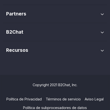
Cuánto cuesta
CRM WhatsApp
Hubspot
Inbox de chats
Partners
Cómo se cobra
Ecommerce
Conviértete en Partner
Gestión de chats
Cotizador
Automatizaciones
B2Chat
Auditoría
Sobre nosotros
Analítica e informes
Recursos
Trabaja con nosotros
Blog
Canales
Medios
Tags
Guías
Copyright 2021 B2Chat, Inc.
Multiagente
Preguntas frecuentes
App Móvil
Política de Privacidad
Términos de servicio
Aviso Legal
Crear Links de WhatsApp
Política de subprocesadores de datos