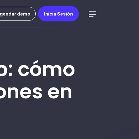
gendar demo
Inicia Sesión
p: cómo
ones en