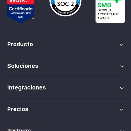
Producto
Envíos masivos de WhatsApp
Soluciones
Trazabilidad de pauta
Marketing WhatsApp
Flows de WhatsApp
Integraciones
Agentes IA
Catálogo de WhatsApp
Agentes IA
Gestión de Conversaciones / Chats
Precios
Shopify
Inteligencia artificial
Cuánto cuesta
CRM WhatsApp
Hubspot
Inbox de chats
Partners