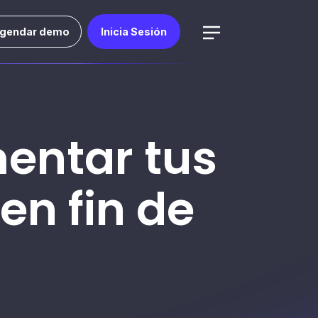
gendar demo
Inicia Sesión
entar tus
n fin de