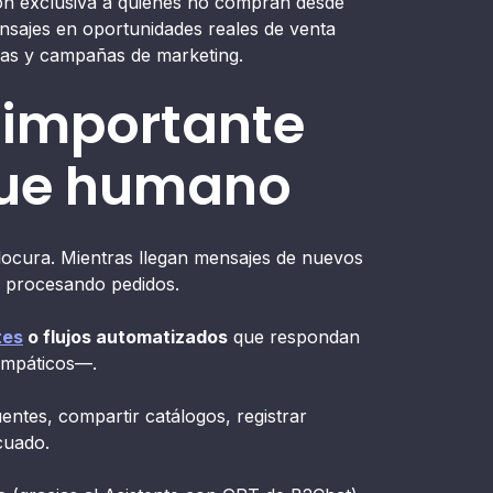
ión exclusiva a quienes no compran desde
sajes en oportunidades reales de venta
idas y campañas de marketing.
o importante
oque humano
locura. Mientras llegan mensajes de nuevos
o procesando pedidos.
tes
o flujos automatizados
que respondan
 empáticos—.
entes, compartir catálogos, registrar
cuado.