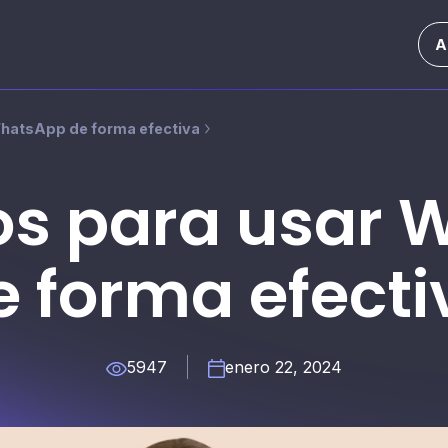
A
WhatsApp de forma efectiva
os para usar
e forma efecti
5947
enero 22, 2024