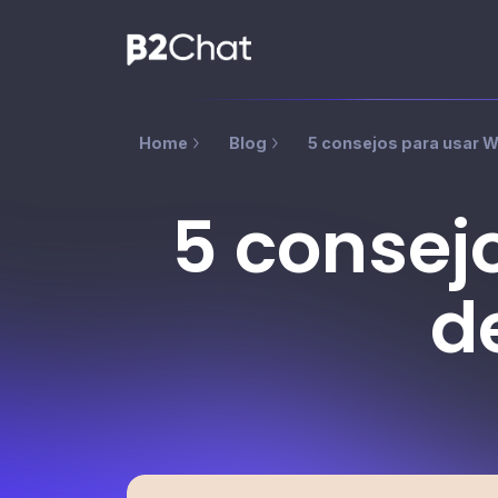
Home
Blog
5 consejos para usar 
5 consej
d