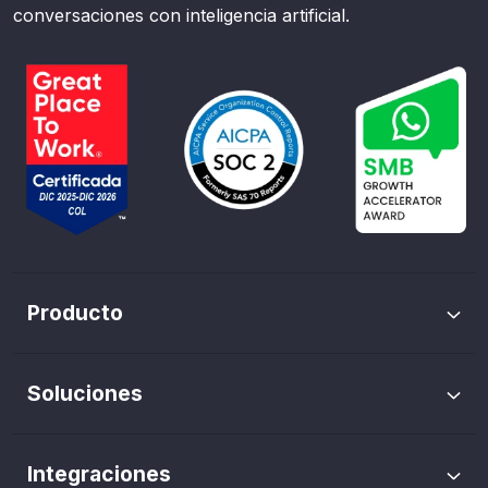
conversaciones con inteligencia artificial.
Producto
Envíos masivos de WhatsApp
Soluciones
Trazabilidad de pauta
Marketing WhatsApp
Flows de WhatsApp
Integraciones
Agentes IA