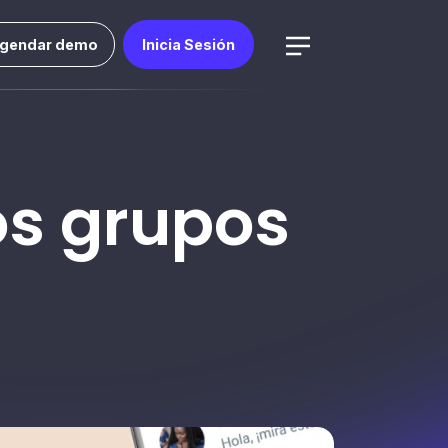
gendar demo
Inicia Sesión
os grupos