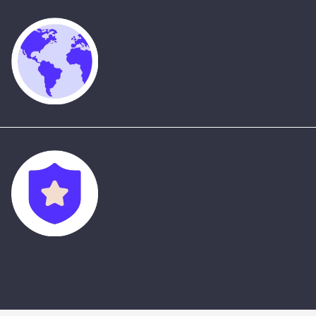
19
Estamos presentes en 19 países
del mundo
98.8%
Una plataforma segura y 98.8%
Uptime