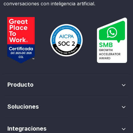
conversaciones con inteligencia artificial.
Producto
Envíos masivos de WhatsApp
Soluciones
Trazabilidad de pauta
Marketing WhatsApp
Flows de WhatsApp
Integraciones
Agentes IA