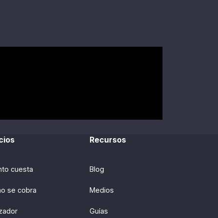
cios
Recursos
nto cuesta
Blog
o se cobra
Medios
zador
Guías