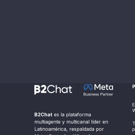
P
E
W
B2Chat
es la plataforma
multiagente y multicanal líder en
T
Latinoamérica, respaldada por
p