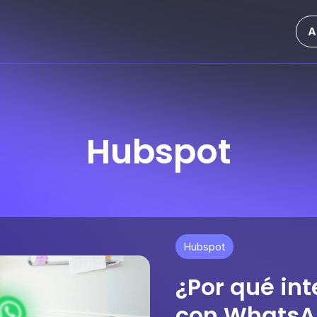
A
Hubspot
Hubspot
¿Por qué in
con WhatsA