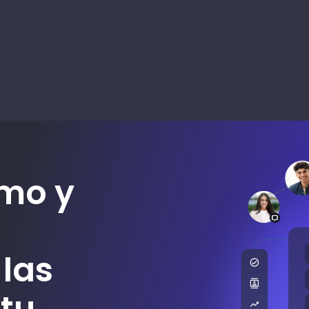
emo y
las
 tu