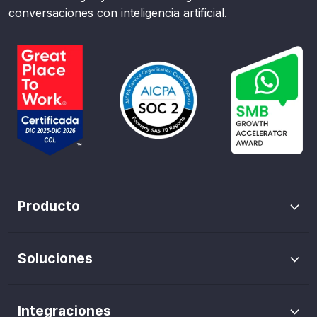
conversaciones con inteligencia artificial.
Producto
Envíos masivos de WhatsApp
Soluciones
Trazabilidad de pauta
Marketing WhatsApp
Flows de WhatsApp
Integraciones
Agentes IA