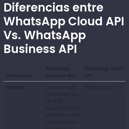
Diferencias entre
WhatsApp Cloud API
Vs. WhatsApp
Business API
WhatsApp
WhatsApp Cloud
Diferencias
Business API
API
Hosting
Las empresas
Meta aloja la API.
individuales y/o
los BSP
necesitan alojar
el software API
en sus propios
servidores y