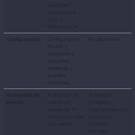
autoridad
certificadora
(CA) y
Webhook CA.
Configuración
Configuración
No disponible
flexible y
adaptable a
pequeñas,
medianas y
grandes
empresas.
Activación de
Activación de
Activación
cuenta
cuenta en
compleja y
menos de 10
fragmentada con
minutos en una
Facebook
sola sesión
Business
Manager