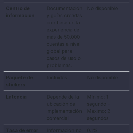
Centro de
Documentación
No disponible
información
y guías creadas
con base en la
experiencia de
más de 50.000
cuentas a nivel
global para
casos de uso o
problemas.
Paquete de
Incluídos
No disponible
stickers
Latencia
Depende de la
Mínimo: 1
ubicación de
segundo –
implementación
Máximo: 2
comercial
segundos
Tasa de error
Información no
0.1%