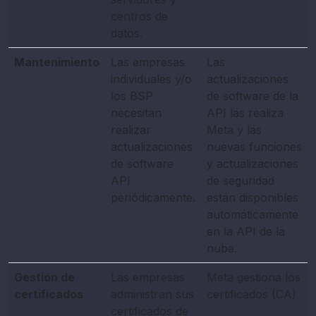
centros de
datos.
Mantenimiento
Las empresas
Las
individuales y/o
actualizaciones
los BSP
de software de la
necesitan
API las realiza
realizar
Meta y las
actualizaciones
nuevas funciones
de software
y actualizaciones
API
de seguridad
periódicamente.
están disponibles
automáticamente
en la API de la
nube.
Gestión de
Las empresas
Meta gestiona los
certificados
administran sus
certificados (CA)
certificados de