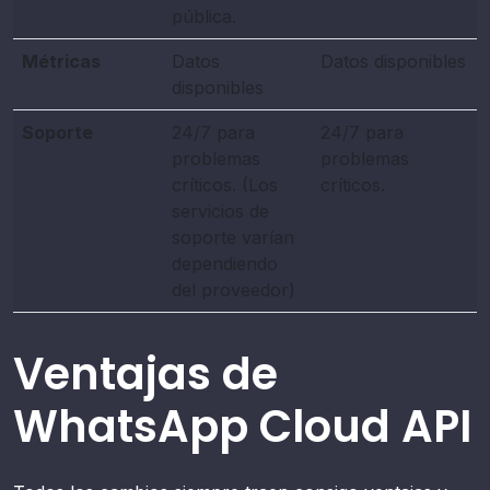
pública.
Métricas
Datos
Datos disponibles
disponibles
Soporte
24/7 para
24/7 para
problemas
problemas
críticos. (Los
críticos.
servicios de
soporte varían
dependiendo
del proveedor)
Ventajas de
WhatsApp Cloud API